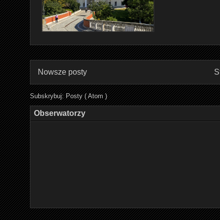
Nowsze posty
S
Subskrybuj:
Posty ( Atom )
Obserwatorzy