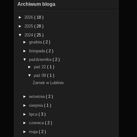
Archiwum bloga
►
2026
( 18 )
►
2025
( 28 )
▼
2024
( 25 )
►
grudnia
( 2 )
►
listopada
( 2 )
▼
października
( 2 )
►
paź 22
( 1 )
▼
paź 08
( 1 )
Zamek w Lublinie
►
września
( 2 )
►
sierpnia
( 1 )
►
lipca
( 3 )
►
czerwca
( 2 )
►
maja
( 2 )