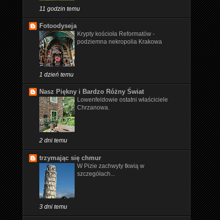
11 godzin temu
Fotoodyseja
Krypty kościoła Reformatów -
podziemna nekropolia Krakowa
1 dzień temu
Nasz Piękny i Bardzo Różny Świat
Lowenfeldowie ostatni właściciele
Chrzanowa.
2 dni temu
trzymając się chmur
W Pizie zachwyty tkwią w
szczegółach...
3 dni temu