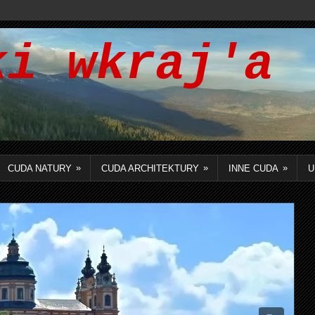
i wkraj'a
»
»
»
CUDA NATURY
CUDA ARCHITEKTURY
INNE CUDA
U