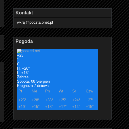
Kontakt
wkraj@poczta.onet.pl
Pogoda
+
23
°
C
H:
+
26°
L:
+
16°
Zabrze
Sobota, 08 Sierpień
Prognoza 7-dniowa
Pt
Nie
Pn
Wt
Śr
Czw
+
25°
+
28°
+
33°
+
25°
+
24°
+
27°
+
19°
+
15°
+
18°
+
17°
+
14°
+
15°