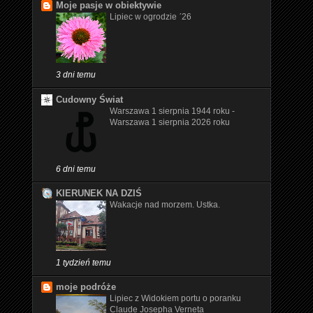
Moje pasje w obiektywie
Lipiec w ogrodzie ʹ26
3 dni temu
Cudowny Świat
Warszawa 1 sierpnia 1944 roku -
Warszawa 1 sierpnia 2026 roku
6 dni temu
KIERUNEK NA DZIŚ
Wakacje nad morzem. Ustka.
1 tydzień temu
moje podróże
Lipiec z Widokiem portu o poranku
Claude Josepha Verneta