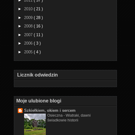
►
2011
( 37 )
►
2010
( 21 )
►
2009
( 28 )
►
2008
( 16 )
►
2007
( 11 )
►
2006
( 3 )
►
2005
( 4 )
Licznik odwiedzin
Moje ulubione blogi
Szkiełkiem, okiem i sercem
Osieczna - Wiatraki, dawni
świadkowie historii