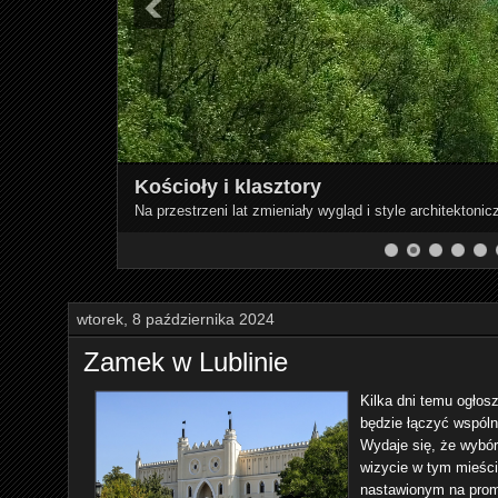
Kościoły i klasztory
Na przestrzeni lat zmieniały wygląd i style architekto
9
10
11
12
13
14
wtorek, 8 października 2024
Zamek w Lublinie
Kilka dni temu ogłosz
będzie łączyć wspóln
Wydaje się, że wybór
wizycie w tym mieści
nastawionym na promo